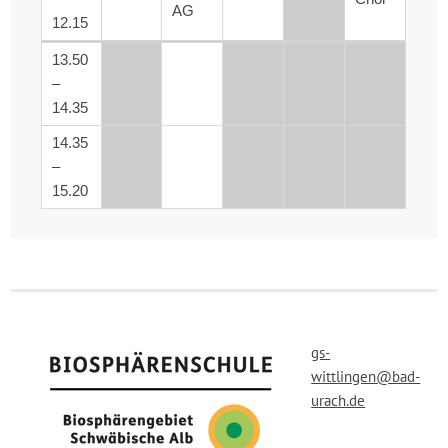
AG
12.15
13.50
–
14.35
14.35
–
15.20
gs-
wittlingen@bad-
urach.de