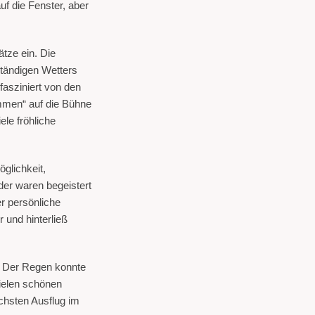
f die Fenster, aber
tze ein. Die
ständigen Wetters
 fasziniert von den
ommen“ auf die Bühne
le fröhliche
glichkeit,
er waren begeistert
er persönliche
 und hinterließ
g. Der Regen konnte
vielen schönen
ächsten Ausflug im