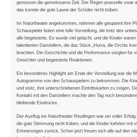
genossen die gemeinsame Zeit. Der Regen prasselte zwar au
das konnte die gute Laune der Schüler nicht trüben.
Im Naturtheater angekommen, nahmen alle gespannt ihre Plä
Schauspieler boten eine tolle Vorstellung, die trotz des unbe
alle begeisterte. Es wurde viel gelacht, und die Kinder waren
talentierten Darstellern, die das Stück „Hurra, die Orchis k
brachten. Die Geschichte und die Performance sorgten für vie
Gesichter und begeisterte Reaktionen.
Ein besonderes Highlight am Ende der Vorstellung war die Mö
Autogramme von den Schauspielern zu bekommen. Die Kind
und stolz, ihre unterschriebenen Eintrittskarten zu zeigen. D
Kontakt mit den Darstellern machte den Tag noch besonderer
bleibende Eindrücke.
Der Ausflug ins Naturtheater Reutlingen war ein voller Erfol
die gute Stimmung nicht trüben, und die Kinder kehrten mit 
Erinnerungen zurück. Schon jetzt freuen sich alle auf den n